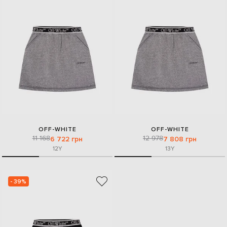
OFF-WHITE
OFF-WHITE
11 168
12 978
6 722 грн
7 808 грн
12Y
13Y
- 39%