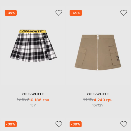
- 39%
- 69%
OFF-WHITE
OFF-WHITE
16 959
14 115
10 186 грн
4 240 грн
13Y
10Y
12Y
- 39%
- 39%