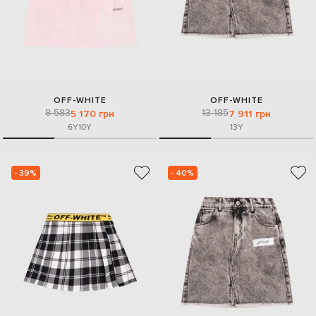
OFF-WHITE
OFF-WHITE
8 583
13 185
5 170 грн
7 911 грн
6Y
10Y
13Y
- 39%
- 40%