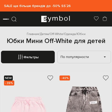
SALE ще більше брендів до -50% SS`26
Главная
Детям
Off-White
Одежда
Юбки
Юбки Мини Off-White для детей
По популярности
Фильтры
NEW
- 40%
- 39%