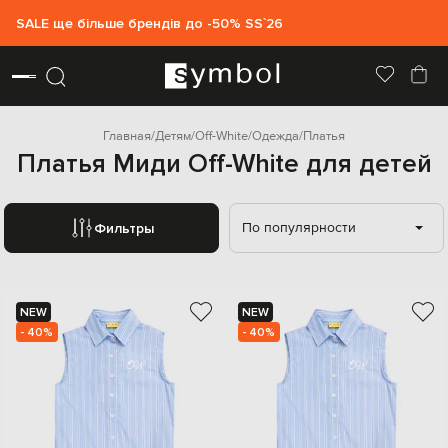
SALE ще більше брендів до -50% SS`26
Главная
Детям
Off-White
Одежда
Платья
Платья Миди Off-White для детей
По популярности
Фильтры
NEW
NEW
- 40%
- 40%