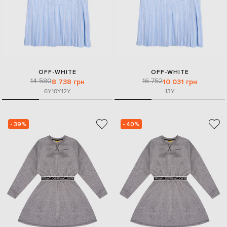
OFF-WHITE
OFF-WHITE
14 580
16 752
8 738 грн
10 031 грн
6Y
10Y
12Y
13Y
- 39%
- 40%