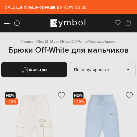
SALE ще більше брендів до -50% SS`26
Главная
Kids (2-12 лет)
Boys
Off-White
Одежда
Брюки
Брюки Off-White для мальчиков
По популярности
Фильтры
NEW
NEW
- 40%
- 40%