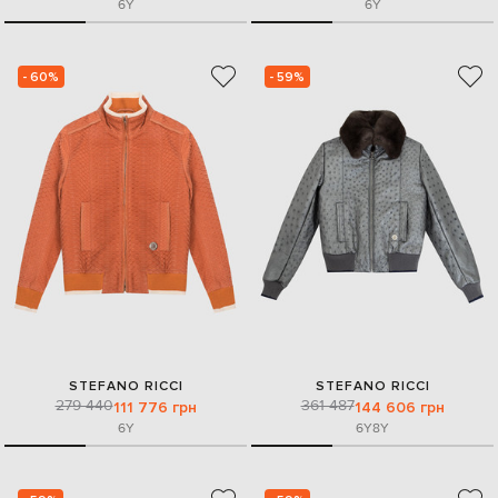
6Y
6Y
- 60%
- 59%
STEFANO RICCI
STEFANO RICCI
279 440
361 487
111 776 грн
144 606 грн
6Y
6Y
8Y