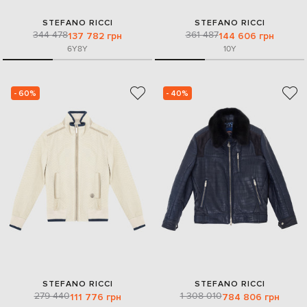
STEFANO RICCI
STEFANO RICCI
344 478
361 487
137 782 грн
144 606 грн
6Y
8Y
10Y
- 60%
- 40%
STEFANO RICCI
STEFANO RICCI
279 440
1 308 010
111 776 грн
784 806 грн