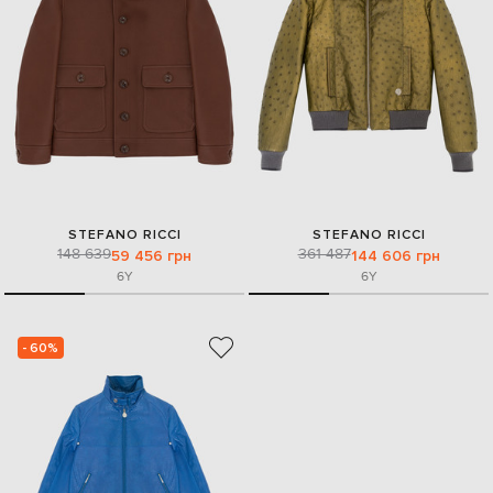
STEFANO RICCI
STEFANO RICCI
148 639
361 487
59 456 грн
144 606 грн
6Y
6Y
- 60%