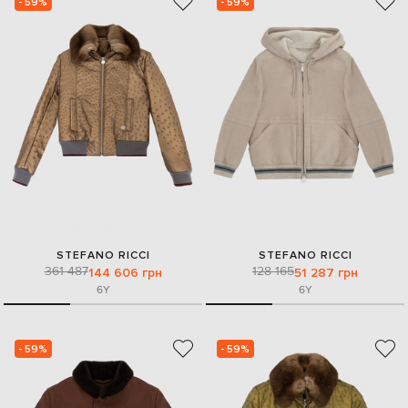
- 59%
- 59%
STEFANO RICCI
STEFANO RICCI
361 487
128 165
144 606 грн
51 287 грн
6Y
6Y
- 59%
- 59%