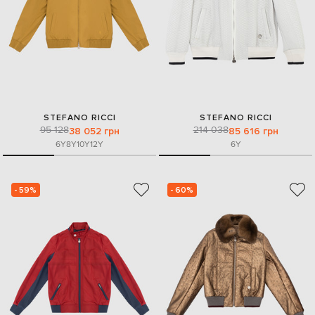
STEFANO RICCI
STEFANO RICCI
95 128
214 038
38 052 грн
85 616 грн
6Y
8Y
10Y
12Y
6Y
- 59%
- 60%