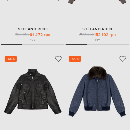
STEFANO RICCI
STEFANO RICCI
153 653
380 255
61 472 грн
152 102 грн
12Y
10Y
- 60%
- 59%