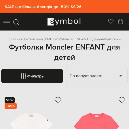
SALE ще більше брендів до -50% SS`26
Главная
Детям
Teen (13-16 лет)
Moncler ENFANT
Одежда
Футболки
Футболки Moncler ENFANT для
детей
По популярности
Фильтры
NEW
- 49%