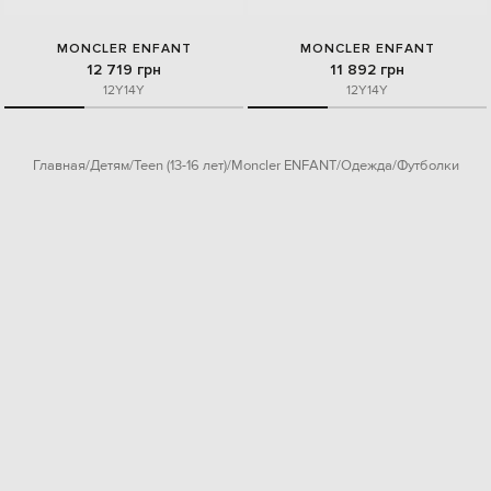
MONCLER ENFANT
MONCLER ENFANT
12 719 грн
11 892 грн
12Y
14Y
12Y
14Y
Главная
Детям
Teen (13-16 лет)
Moncler ENFANT
Одежда
Футболки