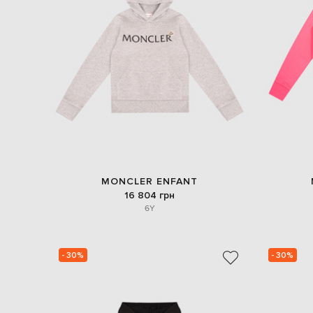
MONCLER ENFANT
16 804 грн
6Y
- 30%
- 30%