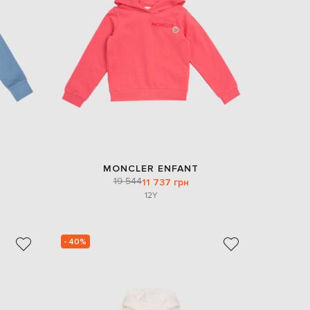
EUR
Denmark
€
EUR
Estonia
€
EUR
Finland
€
EUR
France
€
MONCLER ENFANT
19 544
11 737 грн
EUR
Germany
12Y
€
EUR
Greece
€
- 40%
EUR
Hungary
€
EUR