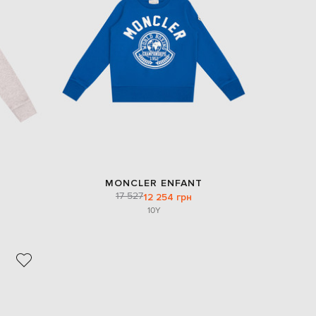
MONCLER ENFANT
17 527
12 254 грн
10Y