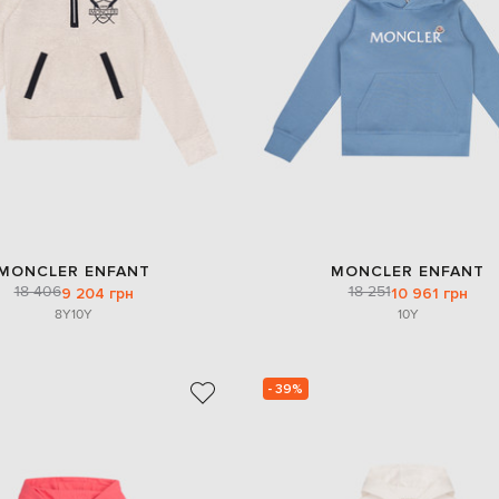
MONCLER ENFANT
MONCLER ENFANT
18 406
18 251
9 204 грн
10 961 грн
8Y
10Y
10Y
- 39%