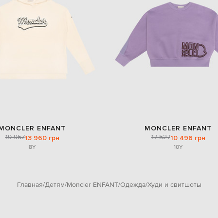
MONCLER ENFANT
MONCLER ENFANT
19 957
17 527
13 960 грн
10 496 грн
8Y
10Y
Главная
Детям
Moncler ENFANT
Одежда
Худи и свитшоты