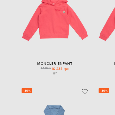
MONCLER ENFANT
17 062
10 238 грн
8Y
- 39%
- 39%