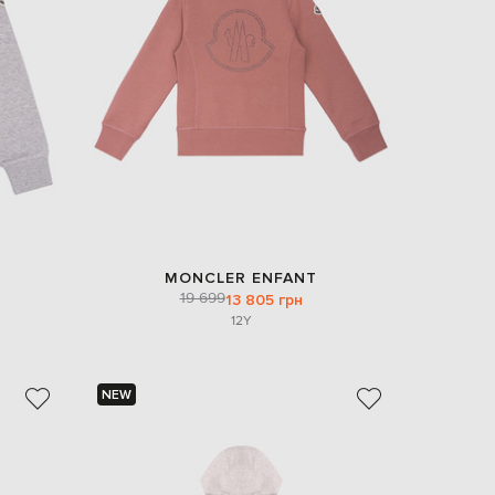
EUR
Slovakia
€
EUR
Slovenia
€
EUR
Spain
€
EUR
Sweden
€
MONCLER ENFANT
UAH
Ukraine
19 699
13 805 грн
₴
12Y
EUR
Other
€
NEW