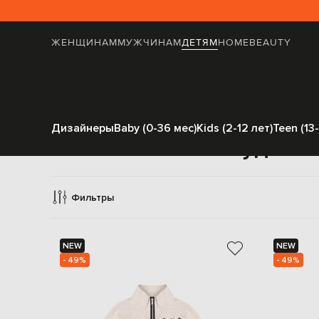
ЖЕНЩИНАМ
МУЖЧИНАМ
ДЕТЯМ
HOME
BEAUTY
Дизайнеры
Baby (0-36 мес)
Kids (2-12 лет)
Teen (13-
Худи и 
Фильтры
NEW
NEW
- 49%
- 49%