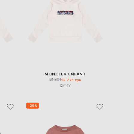
Italy
€
EUR
Latvia
€
EUR
Lithuania
€
EUR
Luxembourg
€
EUR
Netherlands
MONCLER ENFANT
€
21 301
12 771 грн
12Y
14Y
PLN
Poland
zł
EUR
- 29%
Portugal
€
EUR
Romania
€