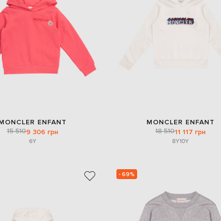
MONCLER ENFANT
MONCLER ENFANT
15 510
18 510
9 306 грн
11 117 грн
6Y
8Y
10Y
- 69%