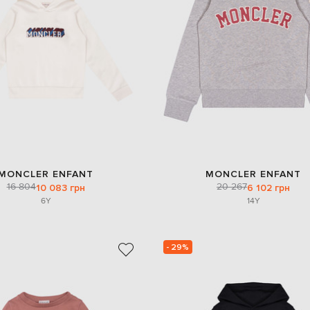
MONCLER ENFANT
MONCLER ENFANT
16 804
20 267
10 083 грн
6 102 грн
6Y
14Y
- 29%