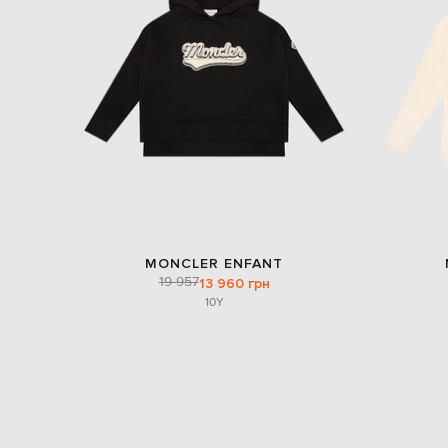
MONCLER ENFANT
19 957
13 960 грн
10Y