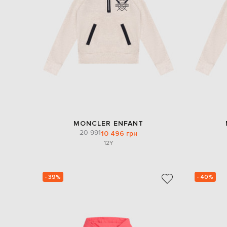
MONCLER ENFANT
20 991
10 496 грн
12Y
- 39%
- 40%