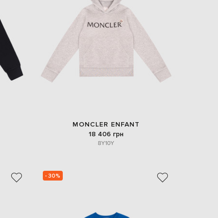
MONCLER ENFANT
18 406 грн
8Y
10Y
- 30%