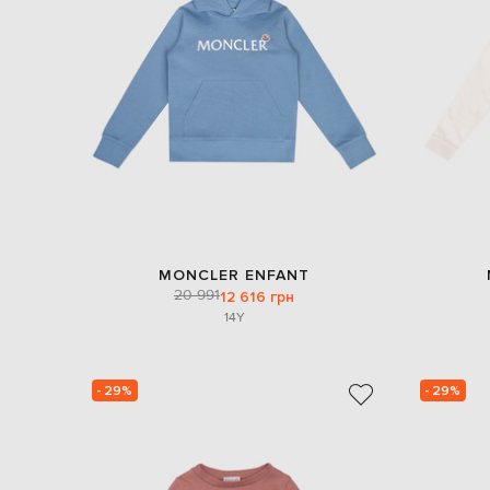
MONCLER ENFANT
20 991
12 616 грн
14Y
- 29%
- 29%