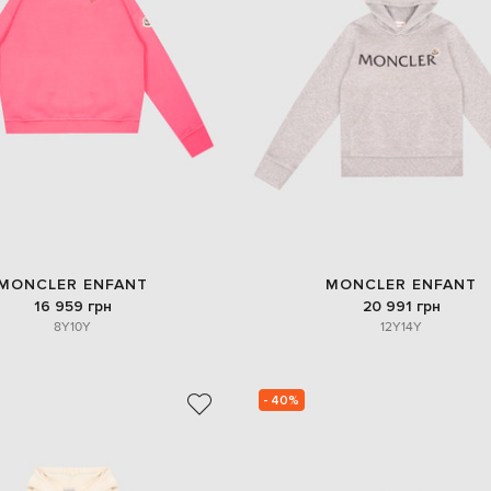
MONCLER ENFANT
MONCLER ENFANT
16 959 грн
20 991 грн
8Y
10Y
12Y
14Y
- 40%