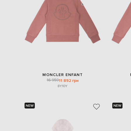
MONCLER ENFANT
16 959
11 892 грн
8Y
10Y
NEW
NEW