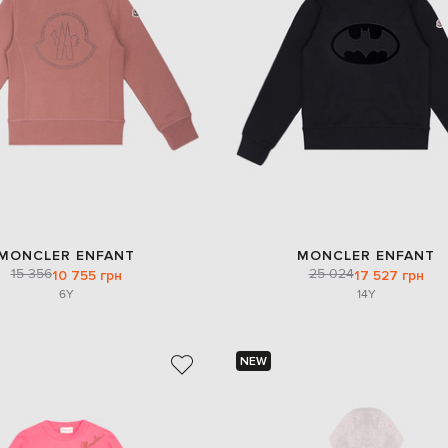
MONCLER ENFANT
MONCLER ENFANT
15 356
25 024
10 755 грн
17 527 грн
6Y
14Y
NEW