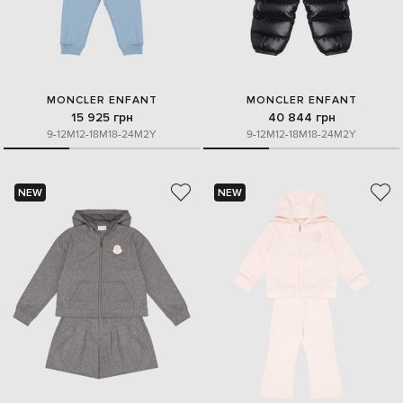
MONCLER ENFANT
MONCLER ENFANT
15 925 грн
40 844 грн
9-12M
12-18M
18-24M
2Y
9-12M
12-18M
18-24M
2Y
NEW
NEW