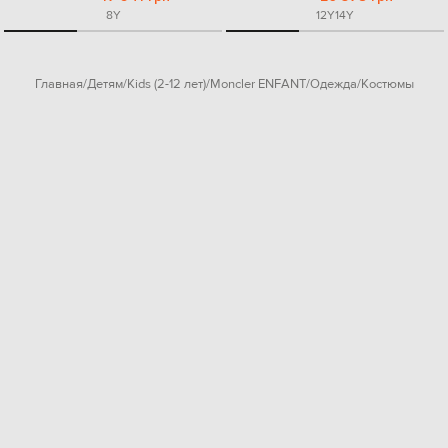
8Y
12Y
14Y
Главная
Детям
Kids (2-12 лет)
Moncler ENFANT
Одежда
Костюмы