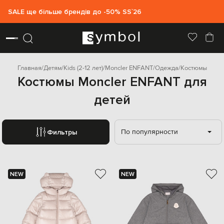
SALE ще більше брендів до -50% SS`26
Главная
Детям
Kids (2-12 лет)
Moncler ENFANT
Одежда
Костюмы
Костюмы Moncler ENFANT для
детей
По популярности
Фильтры
NEW
NEW