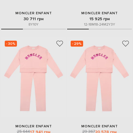
MONCLER ENFANT
MONCLER ENFANT
30 711 грн
15 925 грн
8Y
10Y
12-18M
18-24M
2Y
3Y
- 30%
- 29%
MONCLER ENFANT
MONCLER ENFANT
25 644
29 367
17 941 грн
20 578 грн