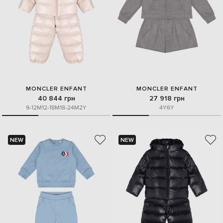
MONCLER ENFANT
MONCLER ENFANT
40 844 грн
27 918 грн
9-12M
12-18M
18-24M
2Y
4Y
6Y
NEW
NEW