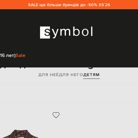
SALE ще більше брендів до -50% SS`26
Главная
Детям
Maison Margiela MM6
Одежда
Верхняя одежда
16 лет)
Sale
дежда Maison Margiela MM6
ДЛЯ НЕЁ
ДЛЯ НЕГО
ДЕТЯМ