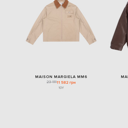
MAISON MARGIELA MM6
MA
23 111
11 582 грн
10Y