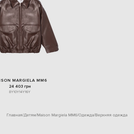
ISON MARGIELA MM6
24 403 грн
8Y
10Y
14Y
16Y
Главная
Детям
Maison Margiela MM6
Одежда
Верхняя одежда