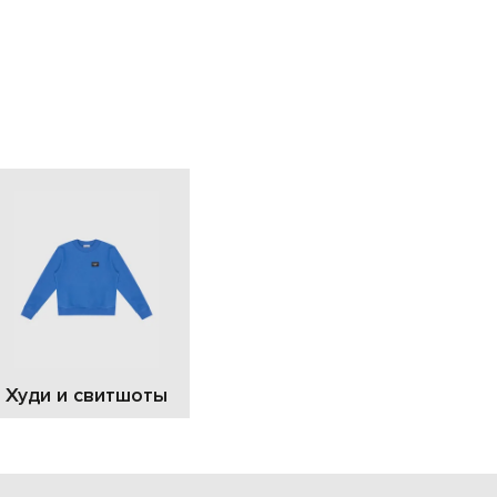
EUR
Slovakia
€
EUR
Slovenia
€
EUR
Spain
€
EUR
Sweden
€
UAH
Ukraine
₴
EUR
Other
€
Худи и свитшоты