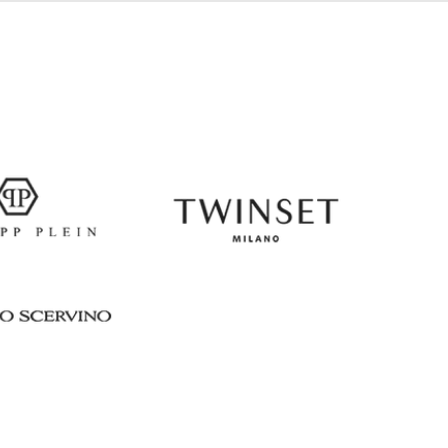
Italy
€
EUR
Latvia
€
EUR
Lithuania
€
EUR
Luxembourg
€
EUR
Netherlands
€
PLN
Poland
zł
EUR
Portugal
€
EUR
Romania
€