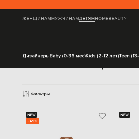
ЖЕНЩИНАМ
МУЖЧИНАМ
ДЕТЯМ
HOME
BEAUTY
Дизайнеры
Baby (0-36 мес)
Kids (2-12 лет)
Teen (13-
Верхняя о
Фильтры
NEW
NEW
- 49%