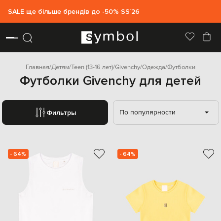
SALE ще більше брендів до -50% SS`26
Главная
Детям
Teen (13-16 лет)
Givenchy
Одежда
Футболки
Футболки Givenchy для детей
По популярности
Фильтры
- 64%
- 64%