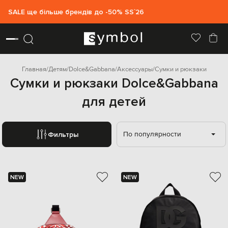
SALE ще більше брендів до -50% SS`26
Главная
Детям
Dolce&Gabbana
Аксессуары
Сумки и рюкзаки
Сумки и рюкзаки Dolce&Gabbana
для детей
По популярности
Фильтры
NEW
NEW