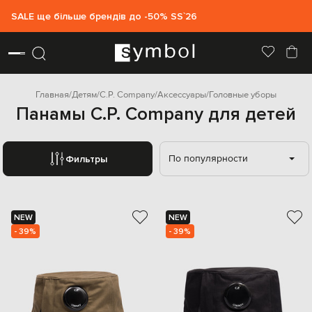
SALE ще більше брендів до -50% SS`26
Главная
Детям
C.P. Company
Аксессуары
Головные уборы
Панамы C.P. Company для детей
По популярности
Фильтры
NEW
NEW
- 39%
- 39%