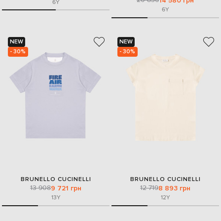
14 580 грн
6Y
6Y
NEW
NEW
- 30%
- 30%
BRUNELLO CUCINELLI
BRUNELLO CUCINELLI
13 908
12 719
9 721 грн
8 893 грн
13Y
12Y