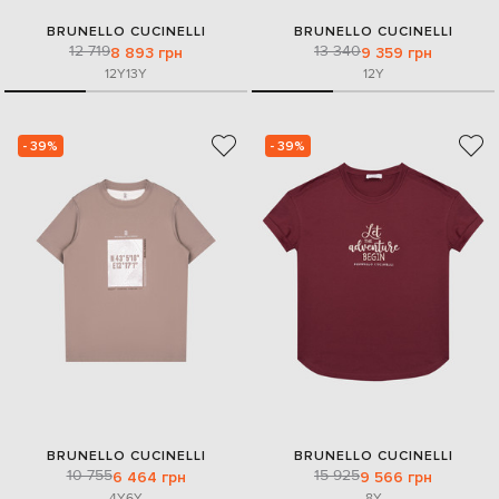
BRUNELLO CUCINELLI
BRUNELLO CUCINELLI
12 719
13 340
8 893 грн
9 359 грн
12Y
13Y
12Y
- 39%
- 39%
BRUNELLO CUCINELLI
BRUNELLO CUCINELLI
10 755
15 925
6 464 грн
9 566 грн
4Y
6Y
8Y