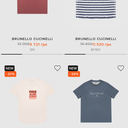
BRUNELLO CUCINELLI
BRUNELLO CUCINELLI
13 908
16 493
9 721 грн
11 530 грн
13Y
8Y
10Y
NEW
NEW
- 30%
- 29%