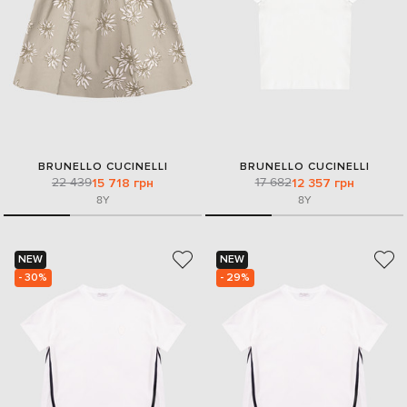
BRUNELLO CUCINELLI
BRUNELLO CUCINELLI
22 439
17 682
15 718 грн
12 357 грн
8Y
8Y
NEW
NEW
- 30%
- 29%