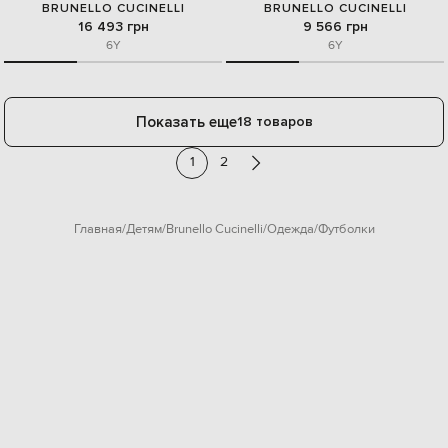
BRUNELLO CUCINELLI
BRUNELLO CUCINELLI
16 493 грн
9 566 грн
6Y
6Y
Показать еще
18 товаров
1
2
Главная
Детям
Brunello Cucinelli
Одежда
Футболки