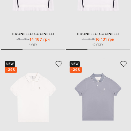
BRUNELLO CUCINELLI
BRUNELLO CUCINELLI
20 267
23 008
14 167 грн
16 131 грн
4Y
6Y
12Y
13Y
NEW
NEW
- 29%
- 29%