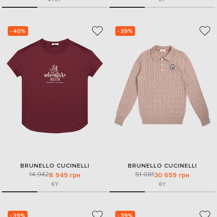
- 40%
- 39%
BRUNELLO CUCINELLI
BRUNELLO CUCINELLI
14 942
51 081
8 945 грн
30 659 грн
6Y
6Y
- 39%
- 39%