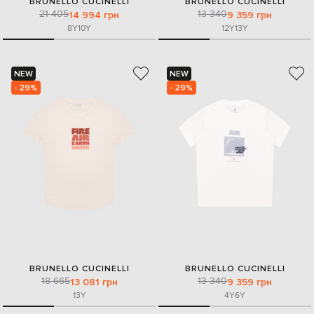
BRUNELLO CUCINELLI
BRUNELLO CUCINELLI
21 405
13 340
14 994 грн
9 359 грн
8Y
10Y
12Y
13Y
NEW
NEW
- 29%
- 29%
BRUNELLO CUCINELLI
BRUNELLO CUCINELLI
18 665
13 340
13 081 грн
9 359 грн
13Y
4Y
6Y