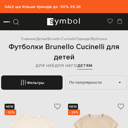
SALE ще більше брендів до -50% SS`26
Главная
Детям
Brunello Cucinelli
Одежда
Футболки
Футболки Brunello Cucinelli для
детей
ДЛЯ НЕЁ
ДЛЯ НЕГО
ДЕТЯМ
По популярности
Фильтры
NEW
NEW
- 30%
- 29%