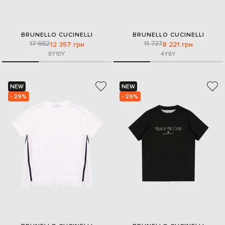
BRUNELLO CUCINELLI
BRUNELLO CUCINELLI
17 682
11 737
12 357 грн
8 221 грн
8Y
10Y
4Y
6Y
NEW
NEW
- 29%
- 29%