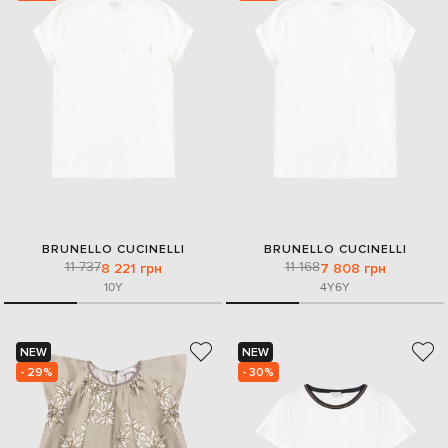
BRUNELLO CUCINELLI
BRUNELLO CUCINELLI
11 737
11 168
8 221 грн
7 808 грн
10Y
4Y
6Y
NEW
NEW
- 29%
- 30%