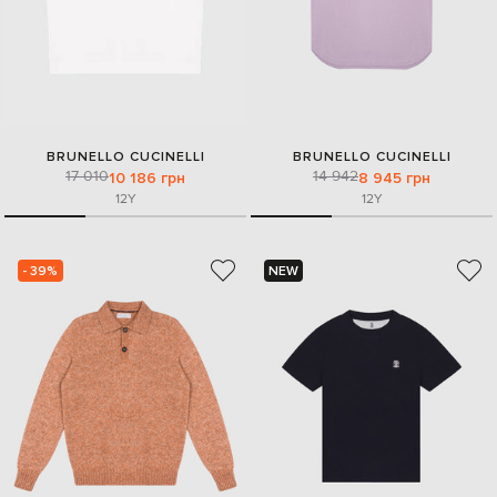
BRUNELLO CUCINELLI
BRUNELLO CUCINELLI
17 010
14 942
10 186 грн
8 945 грн
12Y
12Y
- 39%
NEW