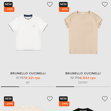
NEW
NEW
- 29%
- 30%
BRUNELLO CUCINELLI
BRUNELLO CUCINELLI
11 737
12 719
8 221 грн
8 893 грн
6Y
12Y
13Y
NEW
NEW
- 29%
- 29%