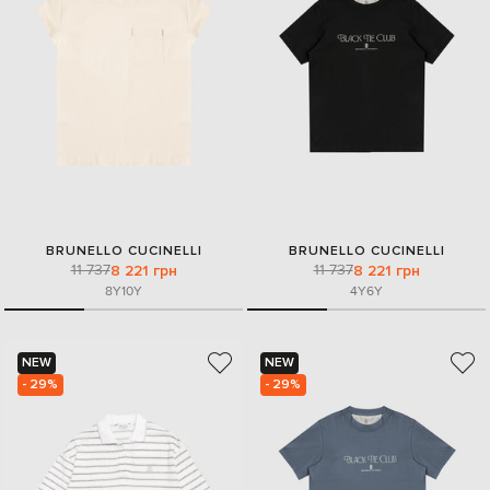
BRUNELLO CUCINELLI
BRUNELLO CUCINELLI
11 737
11 737
8 221 грн
8 221 грн
8Y
10Y
4Y
6Y
NEW
NEW
- 29%
- 29%