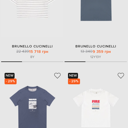
BRUNELLO CUCINELLI
BRUNELLO CUCINELLI
22 439
13 340
15 718 грн
9 359 грн
8Y
12Y
13Y
NEW
NEW
- 29%
- 29%