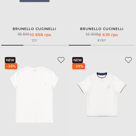
BRUNELLO CUCINELLI
BRUNELLO CUCINELLI
15 510
12 306
10 858 грн
8 635 грн
12Y
4Y
6Y
NEW
NEW
- 30%
- 29%