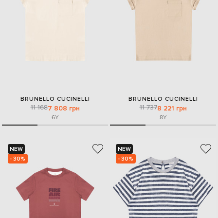
BRUNELLO CUCINELLI
BRUNELLO CUCINELLI
11 168
11 737
7 808 грн
8 221 грн
6Y
8Y
NEW
NEW
- 30%
- 30%