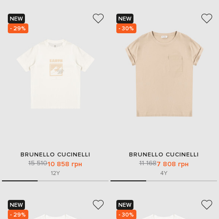
NEW
NEW
- 29%
- 30%
BRUNELLO CUCINELLI
BRUNELLO CUCINELLI
15 510
11 168
10 858 грн
7 808 грн
12Y
4Y
NEW
NEW
- 29%
- 30%