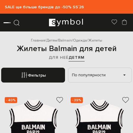
SALE ще більше брендів до -50% SS`26
Главная
Детям
Balmain
Одежда
Жилеты
Жилеты Balmain для детей
ДЛЯ НЕЁ
ДЕТЯМ
По популярности
Фильтры
- 40%
- 39%