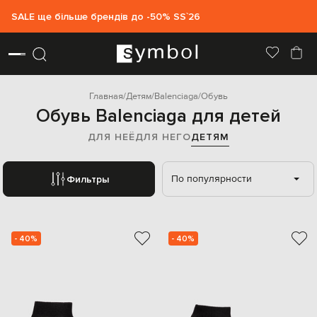
SALE ще більше брендів до -50% SS`26
Главная
Детям
Balenciaga
Обувь
Обувь Balenciaga для детей
ДЛЯ НЕЁ
ДЛЯ НЕГО
ДЕТЯМ
По популярности
Фильтры
- 40%
- 40%