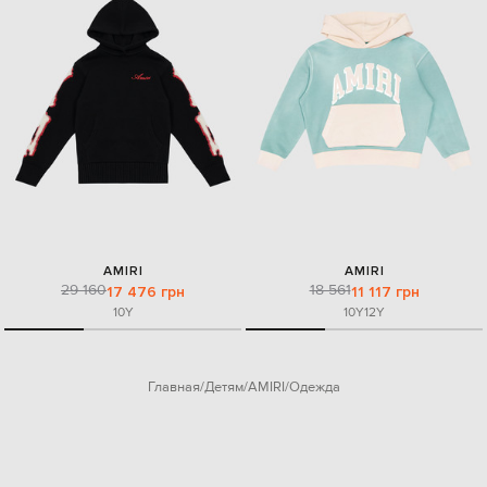
AMIRI
AMIRI
29 160
18 561
17 476 грн
11 117 грн
10Y
10Y
12Y
Главная
Детям
AMIRI
Одежда