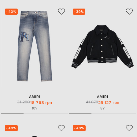
- 40%
- 39%
AMIRI
AMIRI
31 280
41 878
18 768 грн
25 127 грн
10Y
8Y
- 40%
- 40%