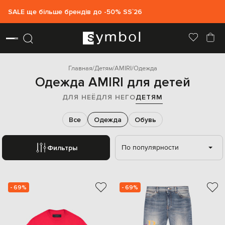
SALE ще більше брендів до -50% SS`26
Главная
Детям
AMIRI
Одежда
Одежда AMIRI для детей
ДЛЯ НЕЁ
ДЛЯ НЕГО
ДЕТЯМ
Все
Одежда
Обувь
По популярности
Фильтры
- 69%
- 69%