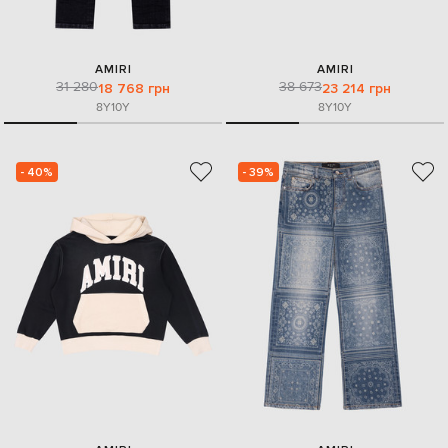
AMIRI
AMIRI
31 280
38 673
18 768 грн
23 214 грн
8Y
10Y
8Y
10Y
- 40%
- 39%