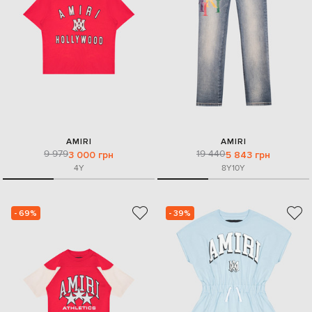
AMIRI
AMIRI
9 979
19 440
3 000 грн
5 843 грн
4Y
8Y
10Y
- 69%
- 39%