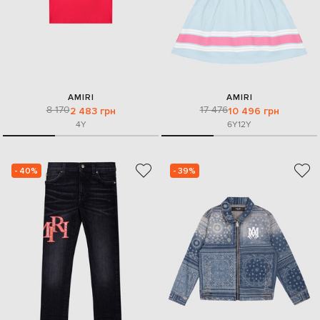
AMIRI
AMIRI
8 170
17 476
2 483 грн
10 496 грн
4Y
6Y
12Y
- 40%
- 39%