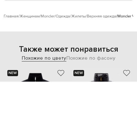
Главная
Женщинам
Moncler
Одежда
Жилеты
Верхняя одежда
Moncler Ч
Также может понравиться
Похожие по цвету
Похожие по фасону
NEW
NEW