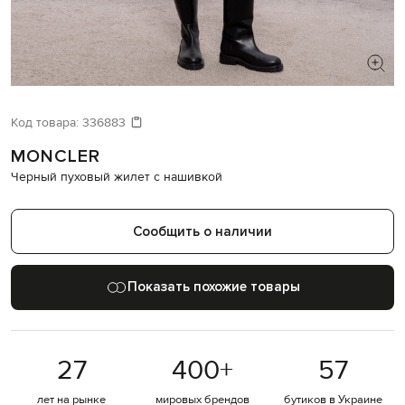
ИЩЕТЕ НОВЫЙ ОБРАЗ?
Давайте подберем что-то еще
Код товара:
336883
MONCLER
Похожие товары
Черный пуховый жилет с нашивкой
Сообщить о наличии
Показать похожие товары
27
400
+
57
лет на рынке
мировых брендов
бутиков в Украине