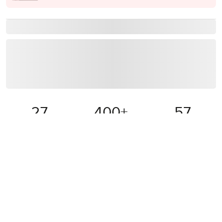
27
400
+
57
лет на рынке
мировых брендов
бутиков в Украине
Больше товаров из категорий
Жакеты WARDROBE.NYC
Черные жакеты
Одежда WARDROBE.NYC
Sale WARDROBE.NYC
Жакеты
WARDROBE.NYC
ДЕТАЛИ И УХОД