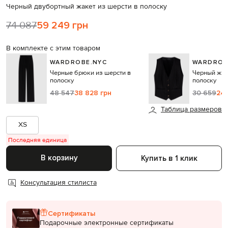
Черный двубортный жакет из шерсти в полоску
74 087
59 249 грн
В комплекте с этим товаром
WARDROBE.NYC
WARDROB
Черные брюки из шерсти в
Черный жил
полоску
полоску
48 547
38 828 грн
30 659
24 
Таблица размеров
XS
Последняя единица
В корзину
Купить в 1 клик
Консультация стилиста
Сертификаты
Подарочные электронные сертификаты