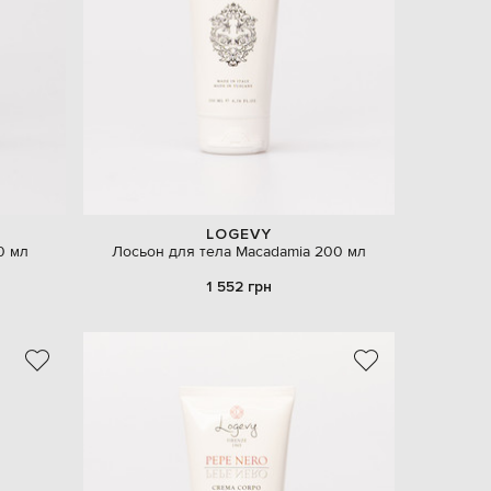
EUR
Denmark
€
EUR
Estonia
€
EUR
Finland
€
EUR
France
€
LOGEVY
0 мл
Лосьон для тела Macadamia 200 мл
EUR
Germany
€
1 552 грн
EUR
Greece
€
EUR
Hungary
€
EUR
Italy
€