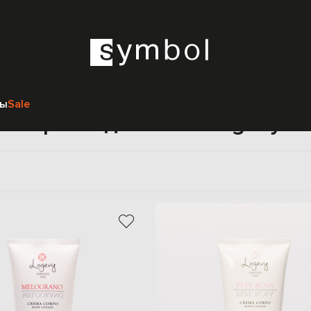
Главная
Beauty
Logevy
Уход за телом
Крема для тела
ры
Sale
Крема для тела Logevy