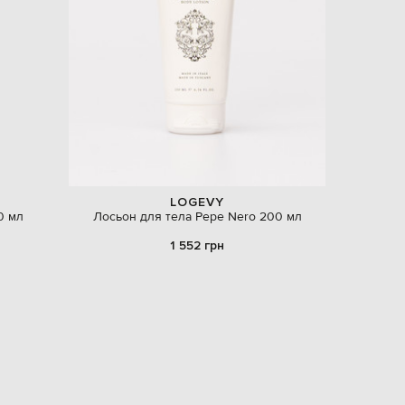
EUR
Latvia
€
EUR
Lithuania
€
EUR
Luxembourg
€
EUR
Netherlands
LOGEVY
€
0 мл
Лосьон для тела Pepe Nero 200 мл
PLN
1 552 грн
Poland
zł
EUR
Portugal
€
EUR
Romania
€
EUR