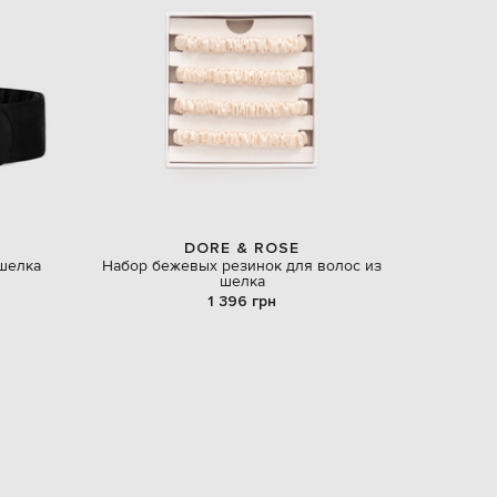
EUR
Latvia
€
EUR
Lithuania
€
EUR
Luxembourg
€
EUR
Netherlands
DORE & ROSE
€
 шелка
Набор бежевых резинок для волос из
шелка
PLN
1 396 грн
Poland
zł
EUR
Portugal
€
EUR
Romania
€
EUR