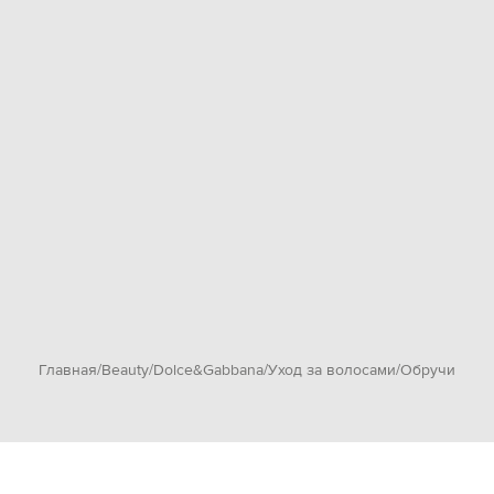
Главная
Beauty
Dolce&Gabbana
Уход за волосами
Обручи