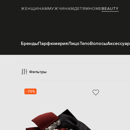
ЖЕНЩИНАМ
МУЖЧИНАМ
ДЕТЯМ
HOME
BEAUTY
Бренды
Парфюмерия
Лицо
Тело
Волосы
Аксессуа
Фильтры
- 70%