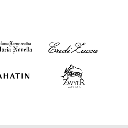
EUR
Latvia
€
EUR
Lithuania
€
EUR
Luxembourg
€
EUR
Netherlands
€
PLN
Poland
zł
EUR
Portugal
€
EUR
Romania
€
EUR