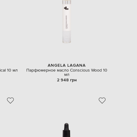
EUR
Denmark
€
EUR
Estonia
€
EUR
Finland
€
EUR
France
€
ANGELA LAGANA
cal 10 мл
Парфюмерное масло Conscious Wood 10
EUR
мл
Germany
€
2 948 грн
EUR
Greece
€
EUR
Hungary
€
EUR
Italy
€