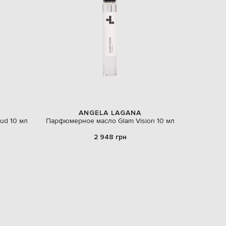
EUR
Latvia
€
EUR
Lithuania
€
EUR
Luxembourg
€
EUR
Netherlands
ANGELA LAGANA
€
ud 10 мл
Парфюмерное масло Glam Vision 10 мл
PLN
2 948 грн
Poland
zł
EUR
Portugal
€
EUR
Romania
€
EUR