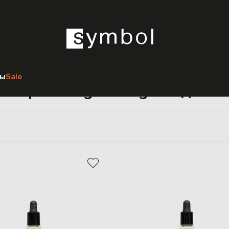
Главная
Beauty
Angela Lagana
Женщинам
Парфюмерия
ры
Sale
мерия Angela Lagana для 