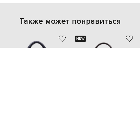
Также может понравиться
NEW
STEFANO RICCI
TOM FORD
228 308 грн
208 921 грн
one size
one size