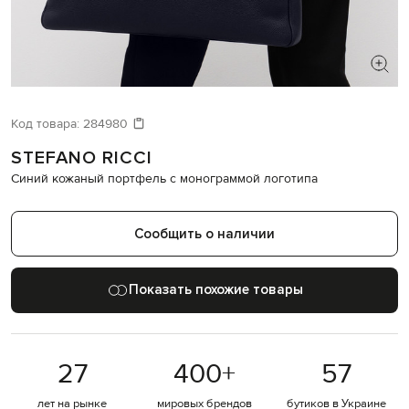
ИЩЕТЕ НОВЫЙ ОБРАЗ?
Давайте подберем что-то еще
Код товара:
284980
STEFANO RICCI
Похожие товары
Синий кожаный портфель с монограммой логотипа
Сообщить о наличии
Показать похожие товары
27
400
+
57
лет на рынке
мировых брендов
бутиков в Украине