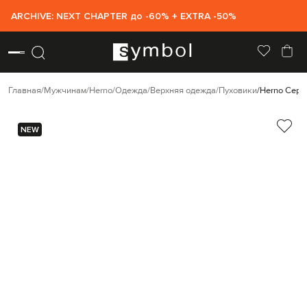
ARCHIVE: NEXT CHAPTER до -60% + EXTRA -50%
Главная
Мужчинам
Herno
Одежда
Верхняя одежда
Пуховики
Herno Серы
NEW