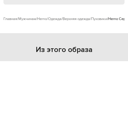
Главная
Мужчинам
Herno
Одежда
Верхняя одежда
Пуховики
Herno Серы
Из этого образа
NEW