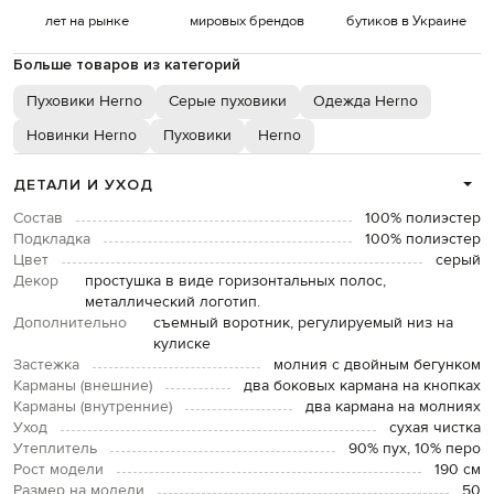
лет на рынке
мировых брендов
бутиков в Украине
Больше товаров из категорий
Пуховики Herno
Серые пуховики
Одежда Herno
Новинки Herno
Пуховики
Herno
ДЕТАЛИ И УХОД
Состав
100% полиэстер
Подкладка
100% полиэстер
Цвет
серый
Декор
простушка в виде горизонтальных полос,
металлический логотип.
Дополнительно
съемный воротник, регулируемый низ на
кулиске
Застежка
молния с двойным бегунком
Карманы (внешние)
два боковых кармана на кнопках
Карманы (внутренние)
два кармана на молниях
Уход
сухая чистка
Утеплитель
90% пух, 10% перо
Рост модели
190 см
Размер на модели
50