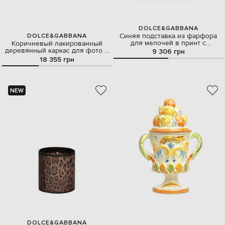
DOLCE&GABBANA
Синяя подставка из фарфора
DOLCE&GABBANA
для мелочей в принт с
Коричневый лакированный
логотипом
деревянный каркас для фото в
9 306 грн
анималистичный принт
18 355 грн
NEW
DOLCE&GABBANA