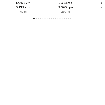
LOGEVY
LOGEVY
L
2 172 грн
3 362 грн
4 
100 ml
250 ml