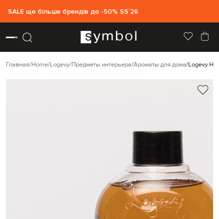
SALE ще більше брендів до -50% SS`26
Главная
Home
Logevy
Предметы интерьера
Ароматы для дома
Logevy На