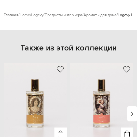
Главная
Home
Logevy
Предметы интерьера
Ароматы для дома
Logevy На
Также из этой коллекции