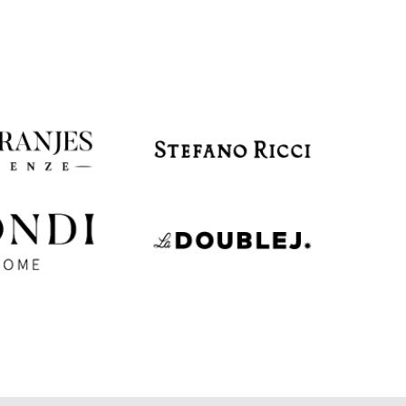
EUR
Latvia
€
EUR
Lithuania
€
EUR
Luxembourg
€
EUR
Netherlands
€
PLN
Poland
zł
EUR
Portugal
€
EUR
Romania
€
EUR