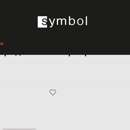
Главная
Home
Versace
Предметы интерьера
le
Предметы интерьера Versac