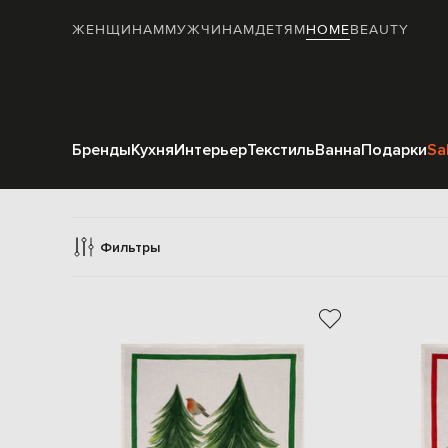
ЖЕНЩИНАМ
МУЖЧИНАМ
ДЕТЯМ
HOME
BEAUTY
Бренды
Кухня
Интерьер
Текстиль
Ванна
Подарки
Sa
Текс
Фильтры