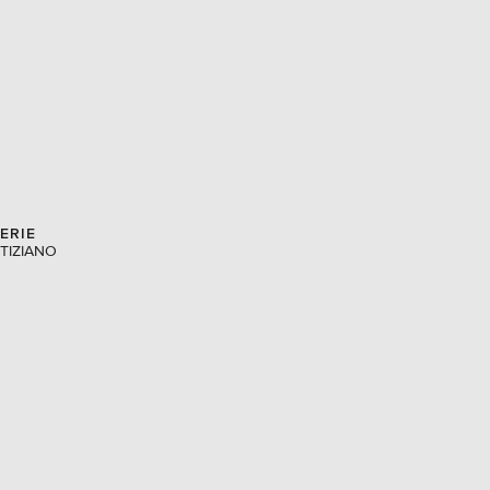
EUR
Denmark
€
EUR
Estonia
€
EUR
Finland
€
EUR
France
€
ERIE
TIZIANO
EUR
Germany
€
EUR
Greece
€
EUR
Hungary
€
EUR
Italy
€