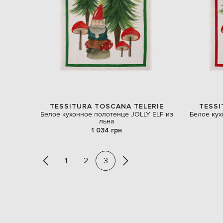
TESSITURA TOSCANA TELERIE
TESSI
Белое кухонное полотенце JOLLY ELF из
Белое кух
льна
1 034 грн
1
2
3