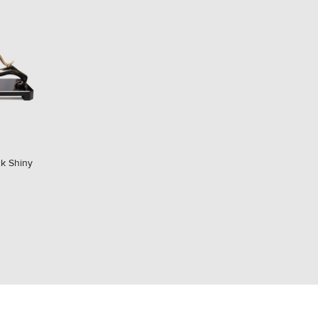
EUR
Denmark
€
EUR
Estonia
€
EUR
Finland
€
EUR
France
€
k Shiny
EUR
Germany
€
EUR
Greece
€
EUR
Hungary
€
EUR
Italy
€