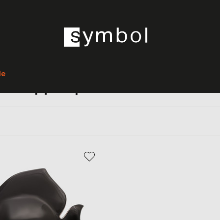
Главная
Home
Stefano Ricci
Предметы интерьера
Декор
le
Декор Stefano Ricci