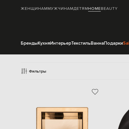
ЖЕНЩИНАМ
МУЖЧИНАМ
ДЕТЯМ
HOME
BEAUTY
Бренды
Кухня
Интерьер
Текстиль
Ванна
Подарки
Sa
Фильтры