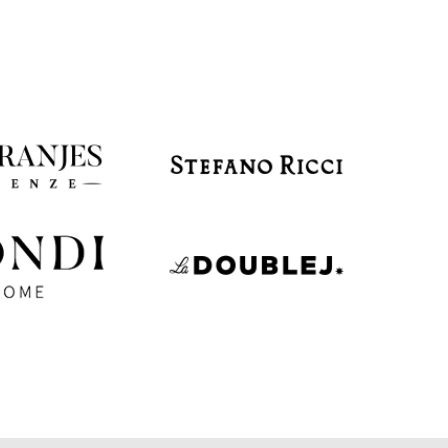
EUR
Latvia
€
EUR
Lithuania
€
EUR
Luxembourg
€
EUR
Netherlands
€
PLN
Poland
zł
EUR
Portugal
€
EUR
Romania
€
EUR