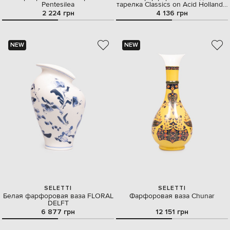
Pentesilea
тарелка Classics on Acid Hollandia
Flowers
2 224 грн
4 136 грн
NEW
NEW
SELETTI
SELETTI
Белая фарфоровая ваза FLORAL
Фарфоровая ваза Chunar
DELFT
6 877 грн
12 151 грн