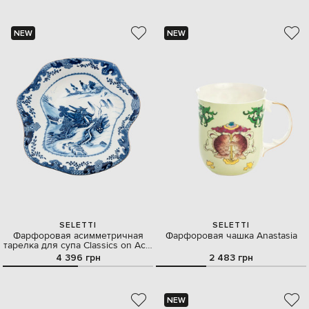
NEW
NEW
SELETTI
SELETTI
Фарфоровая асимметричная
Фарфоровая чашка Anastasia
тарелка для супа Classics on Acid
Pagoda
4 396 грн
2 483 грн
NEW