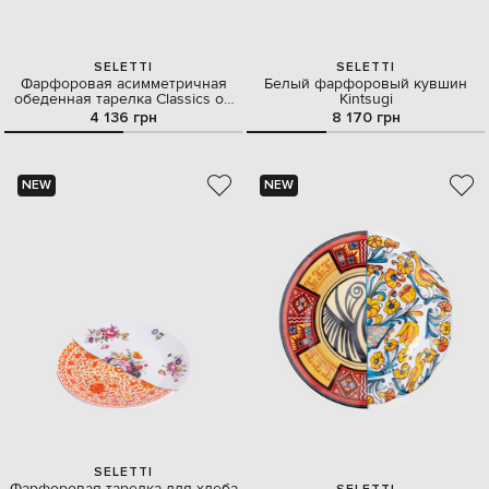
SELETTI
SELETTI
Фарфоровая асимметричная
Белый фарфоровый кувшин
обеденная тарелка Classics on
Kintsugi
Acid
4 136 грн
8 170 грн
NEW
NEW
SELETTI