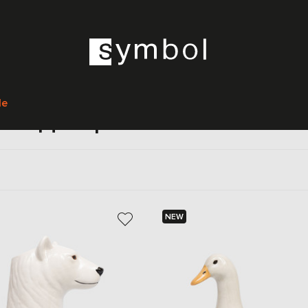
Главная
Home
Quail Ceramics
Предметы интерьера
Декор
le
Декор Quail Ceramics
NEW