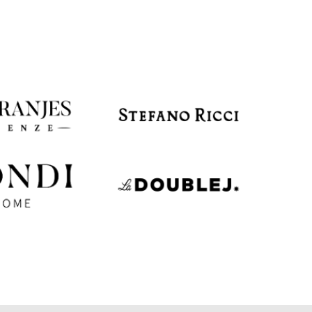
EUR
Latvia
€
EUR
Lithuania
€
EUR
Luxembourg
€
EUR
Netherlands
€
PLN
Poland
zł
EUR
Portugal
€
EUR
Romania
€
EUR