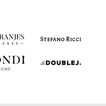
EUR
Latvia
€
EUR
Lithuania
€
EUR
Luxembourg
€
EUR
Netherlands
€
PLN
Poland
zł
EUR
Portugal
€
EUR
Romania
€
EUR