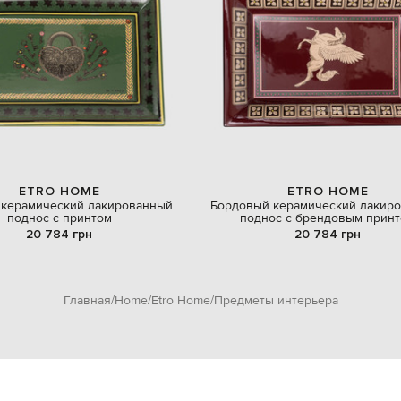
ETRO HOME
ETRO HOME
 керамический лакированный
Бордовый керамический лакир
поднос с принтом
поднос с брендовым прин
20 784 грн
20 784 грн
Главная
Home
Etro Home
Предметы интерьера