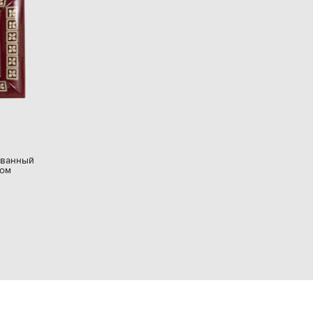
EUR
Denmark
€
EUR
Estonia
€
EUR
Finland
€
EUR
France
€
ованный
EUR
том
Germany
€
EUR
Greece
€
EUR
Hungary
€
EUR
Italy
€