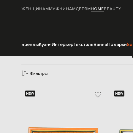
ЖЕНЩИНАМ
МУЖЧИНАМ
ДЕТЯМ
HOME
BEAUTY
Бренды
Кухня
Интерьер
Текстиль
Ванна
Подарки
Sa
П
Фильтры
NEW
NEW