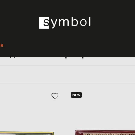
Главная
Home
Etro Home
Предметы интерьера
le
редметы интерьера Etro Ho
NEW