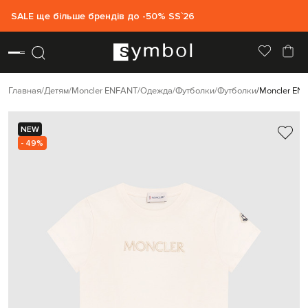
SALE ще більше брендів до -50% SS`26
Главная
Детям
Moncler ENFANT
Одежда
Футболки
Футболки
Moncler EN
NEW
- 49%