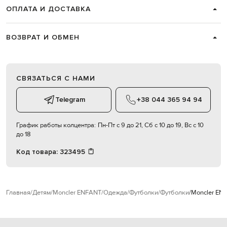
ОПЛАТА И ДОСТАВКА
ВОЗВРАТ И ОБМЕН
СВЯЗАТЬСЯ С НАМИ
Telegram
+38 044 365 94 94
График работы колцентра:
Пн-Пт с 9 до 21, Сб с 10 до 19, Вс с 10
до 18
Код товара:
323495
Главная
Детям
Moncler ENFANT
Одежда
Футболки
Футболки
Moncler EN