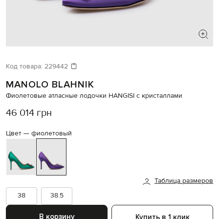
ИЩЕТЕ НОВЫЙ ОБРАЗ?
Давайте подберем что-то еще
Код товара:
229442
MANOLO BLAHNIK
Похожие товары
Фиолетовые атласные лодочки HANGISI с кристаллами
46 014 грн
Цвет —
фиолетовый
Таблица размеров
38
38.5
В корзину
Купить в 1 клик