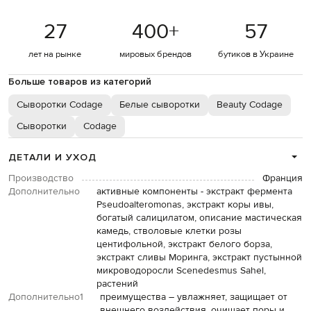
27
400
+
57
лет на рынке
мировых брендов
бутиков в Украине
Больше товаров из категорий
Сыворотки Codage
Белые сыворотки
Beauty Codage
Сыворотки
Codage
ДЕТАЛИ И УХОД
Производство
Франция
Дополнительно
активные компоненты - экстракт фермента
Pseudoalteromonas, экстракт коры ивы,
богатый салицилатом, описание мастическая
камедь, стволовые клетки розы
центифольной, экстракт белого борза,
экстракт сливы Моринга, экстракт пустынной
микроводоросли Scenedesmus Sahel,
растений
Дополнительно1
преимущества – увлажняет, защищает от
внешнего воздействия, очищает поры и