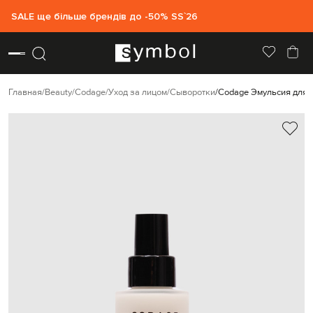
SALE ще більше брендів до -50% SS`26
Главная
Beauty
Codage
Уход за лицом
Сыворотки
Codage Эмульсия для л