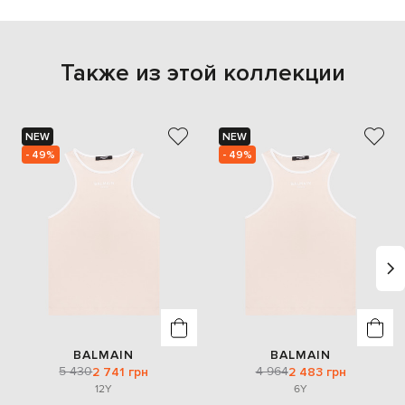
Также из этой коллекции
NEW
NEW
- 49%
- 49%
BALMAIN
BALMAIN
5 430
4 964
2 741 грн
2 483 грн
12Y
6Y