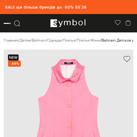
SALE ще більше брендів до -50% SS`26
Главная
Детям
Balmain
Одежда
Платья
Платья Мини
Balmain Детское ро
NEW
- 49%