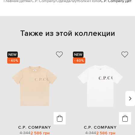
Главная
Детям
C.P. Company
Одежда
Футболки
Поло
C.P. Company Детск
Также из этой коллекции
NEW
NEW
- 40%
- 40%
C.P. COMPANY
C.P. COMPANY
4 344
4 344
2 586 грн
2 586 грн