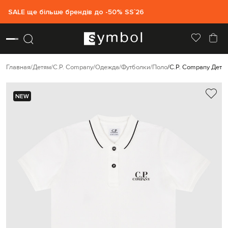
SALE ще більше брендів до -50% SS`26
Главная
Детям
C.P. Company
Одежда
Футболки
Поло
C.P. Company Детск
NEW