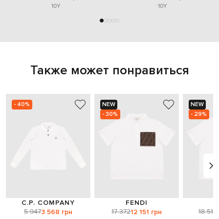
10Y
10Y
Также может понравиться
- 40%
NEW
NEW
- 30%
- 29%
C.P. COMPANY
FENDI
F
5 947
17 372
18 510
3 568 грн
12 151 грн