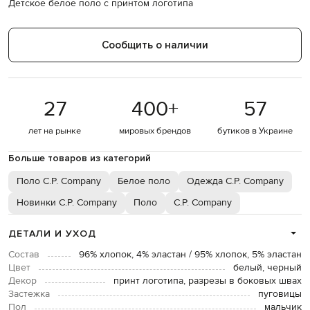
Детское белое поло с принтом логотипа
Сообщить о наличии
27
400
+
57
лет на рынке
мировых брендов
бутиков в Украине
Больше товаров из категорий
Поло C.P. Company
Белое поло
Одежда C.P. Company
Новинки C.P. Company
Поло
C.P. Company
ДЕТАЛИ И УХОД
Состав
96% хлопок, 4% эластан / 95% хлопок, 5% эластан
Цвет
белый, черный
Декор
принт логотипа, разрезы в боковых швах
Застежка
пуговицы
Пол
мальчик