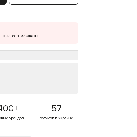
EUR
Denmark
€
EUR
Estonia
€
онные сертификаты
EUR
Finland
€
EUR
France
€
EUR
Germany
€
EUR
Greece
400
+
57
€
EUR
овых брендов
бутиков в Украине
Hungary
€
й
EUR