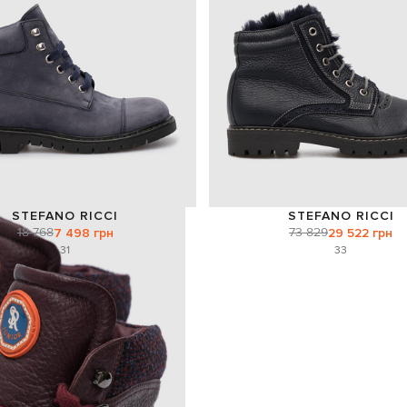
STEFANO RICCI
STEFANO RICCI
18 768
73 829
7 498 грн
29 522 грн
31
33