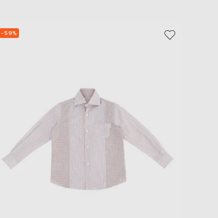
EUR
Slovakia
€
- 59%
- 59%
EUR
Slovenia
€
EUR
Spain
€
EUR
Sweden
€
UAH
Ukraine
₴
EUR
Other
€