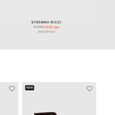
STEFANO RICCI
9 049
3 620 грн
4Y
6Y
10Y
12Y
NEW
NEW