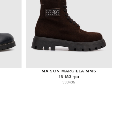
MAISON MARGIELA MM6
16 183 грн
33
34
35