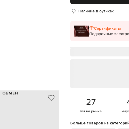
Наличие в бутиках
Сертификаты
Подарочные электр
И ОБМЕН
27
 шерсть, 16% шелк, 4% кашемир
Италия
лет на рынке
мир
бордовый
6,5 см
Больше товаров из категори
3 см