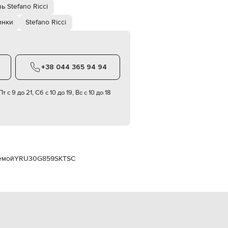
Italy
ь Stefano Ricci
€
инки
Stefano Ricci
EUR
Latvia
€
EUR
Lithuania
+38 044 365 94 94
€
EUR
т с 9 до 21, Сб с 10 до 19, Вс с 10 до 18
Luxembourg
€
EUR
Netherlands
€
PLN
Poland
емой
YRU30G859SKTSC
zł
EUR
Portugal
€
EUR
Romania
€