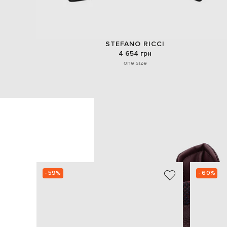
STEFANO RICCI
4 654 грн
one size
- 59%
- 60%