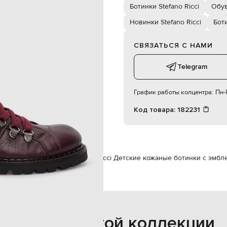
нашивка с эмблемой
Ботинки Stefano Ricci
Обув
шнуровка
мальчик
Новинки Stefano Ricci
Бот
20 см
специализированная чистка
СВЯЗАТЬСЯ С НАМИ
кожа / замша
резина
Telegram
кожа
32
График работы колцентра:
Пн-П
Код товара:
182231
 Ricci
Обувь
Ботинки
Stefano Ricci Детские кожаные ботинки с эмбл
Также из этой коллекции