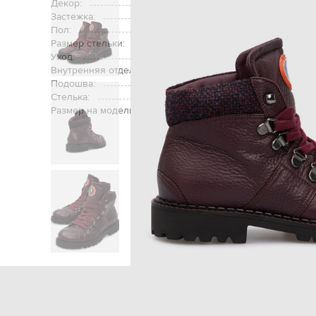
Декор:
Застежка:
Пол:
Размер стельки:
Уход:
Внутренняя отделка:
Подошва:
Стелька:
Размер на модели:
Главная
Детям
Stefano