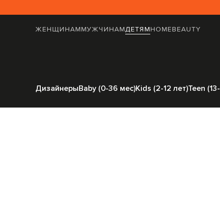
ЖЕНЩИНАМ
МУЖЧИНАМ
ДЕТЯМ
HOME
BEAUTY
Главная
Детям
Stefano
Дизайнеры
Baby (0-36 мес)
Kids (2-12 лет)
Teen (13-