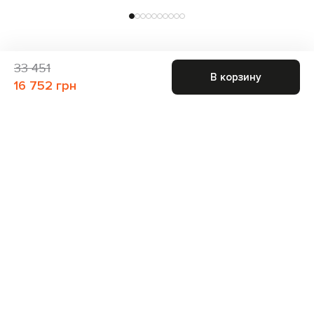
33 451
В корзину
16 752 грн
Присоединяйтесь к нам и получите доступ к
закрытым распродажам
Для неё
Для него