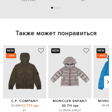
1.5-3Y
3-4Y
14Y
Также может понравиться
NEW
NEW
NEW
- 39%
- 49%
C.P. COMPANY
MONCLER ENFANT
MONCL
21 250
16 959
12 771 грн
30 711 грн
8Y
12-18M
18-24M
2Y