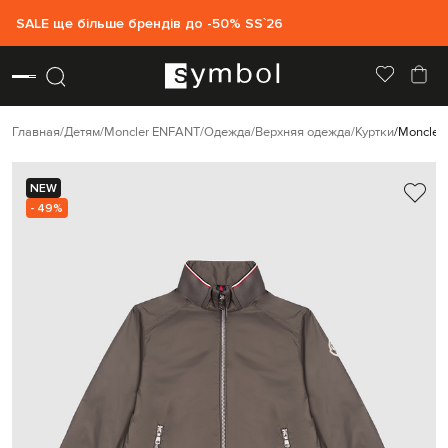
SALE ще більше брендів до -50% SS`26
Главная
Детям
Moncler ENFANT
Одежда
Верхняя одежда
Куртки
Moncler
NEW
- 49%