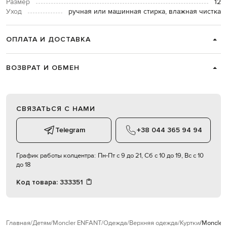
Размер
12
Уход
ручная или машинная стирка, влажная чистка
ОПЛАТА И ДОСТАВКА
ВОЗВРАТ И ОБМЕН
СВЯЗАТЬСЯ С НАМИ
Telegram
+38 044 365 94 94
График работы колцентра:
Пн-Пт с 9 до 21, Сб с 10 до 19, Вс с 10
до 18
Код товара:
333351
Главная
Детям
Moncler ENFANT
Одежда
Верхняя одежда
Куртки
Moncler