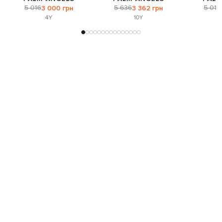
5 016
5 636
5 016
3 000 грн
3 362 грн
4Y
10Y
Присоединяйтесь к нам и получите доступ к
закрытым распродажам
Для неё
Для него