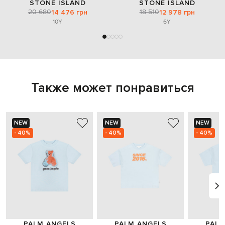
STONE ISLAND
STONE ISLAND
20 680
18 510
14 476 грн
12 978 грн
10Y
6Y
Также может понравиться
NEW
NEW
NEW
- 40%
- 40%
- 40%
PALM ANGELS
PALM ANGELS
PALM