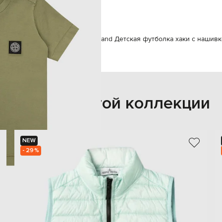
мальчик
да
Футболки
Футболки
Stone Island Детская футболка хаки с нашив
Также из этой коллекции
NEW
- 29%