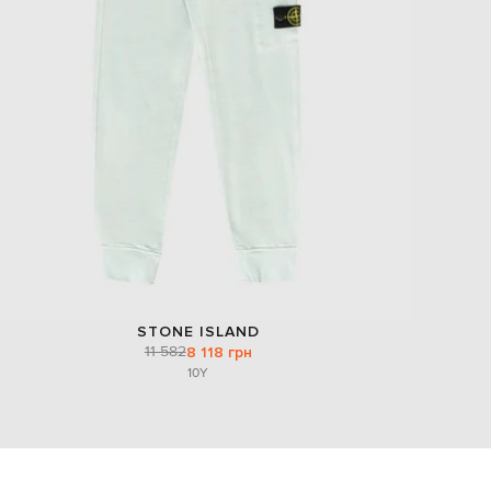
EUR
Slovakia
€
EUR
Slovenia
€
EUR
Spain
€
EUR
Sweden
€
UAH
Ukraine
₴
STONE ISLAND
EUR
11 582
8 118 грн
Other
€
10Y