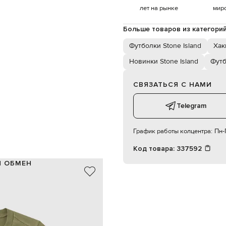
лет на рынке
мир
Больше товаров из категори
Футболки Stone Island
Хак
Новинки Stone Island
Фут
СВЯЗАТЬСЯ С НАМИ
Telegram
График работы колцентра:
Пн-П
Код товара:
337592
И ОБМЕН
100% хлопок
хаки
нашивка логотипа
14
ручная или машинная стирка