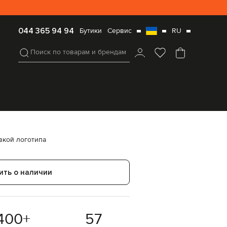
Оплата
UA
044 365 94 94
Бутики
Сервис
ВАША
RU
и
ИНФОРМАЦИЯ
доставка
О
Поиск по товарам и брендам
ДОСТАВКЕ
Возврат
выберите
и
регион/
обмен
валюту
кой логотипа
L1S162100002S004714
Вопросы
EUR
Austria
и
€
ответы
EUR
Как
Belgium
использовать
€
вкой логотипа
промокод?
EUR
Контакты
Bulgaria
€
ить о наличии
EUR
Croatia
€
Czech
EUR
400
+
57
Republic
€