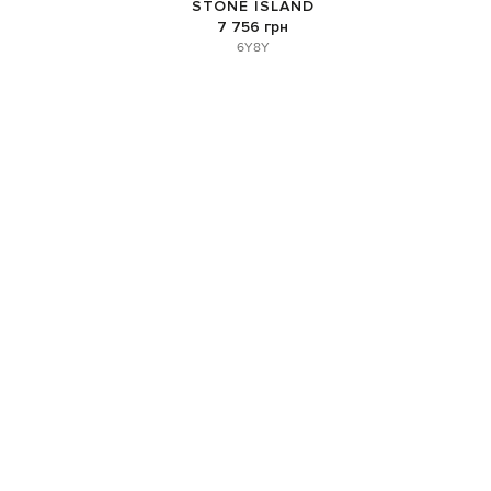
STONE ISLAND
7 756 грн
6Y
8Y