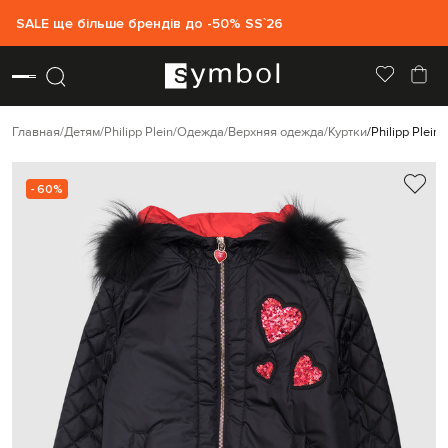
SALE ще більше брендів до -50% SS`26
Главная
Детям
Philipp Plein
Одежда
Верхняя одежда
Куртки
Philipp Plei
- 60%