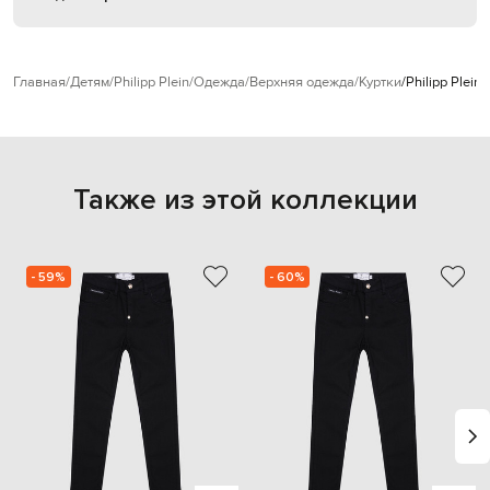
Главная
Детям
Philipp Plein
Одежда
Верхняя одежда
Куртки
Philipp Plei
Также из этой коллекции
- 59%
- 60%