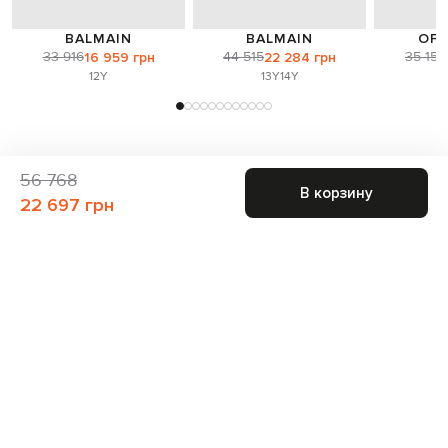
BALMAIN
BALMAIN
OFF
33 916
44 515
35 156
16 959 грн
22 284 грн
12Y
13Y
14Y
56 768
В корзину
22 697 грн
Присоединяйтесь к нам и получите доступ к
закрытым распродажам