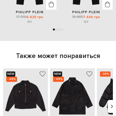
PHILIPP PLEIN
PHILIPP PLEIN
17 010
18 665
6 825 грн
7 446 грн
10Y
12Y
Также может понравиться
NEW
NEW
- 39%
- 49%
- 49%