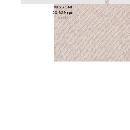
MISSONI
20 629 грн
12Y
13Y