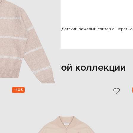
12
ручная стирка, сухая чистка
ежда
Свитера
Brunello Cucinelli Детский бежевый свитер с шерстью
Также из этой коллекции
- 40%