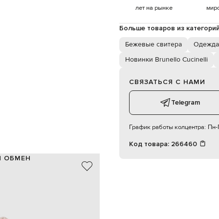
лет на рынке
мир
Больше товаров из категори
Бежевые свитера
Одежда 
Новинки Brunello Cucinelli
СВЯЗАТЬСЯ С НАМИ
Telegram
График работы колцентра:
Пн-П
Код товара:
266460
И ОБМЕН
опок, 26% полиамид, 7% шерсть
Италия
бежевый, серый
узор полоска, паетки
девочка