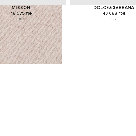
MISSONI
DOLCE&GABBANA
18 975 грн
43 688 грн
10Y
12Y