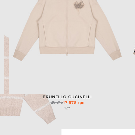
BRUNELLO CUCINELLI
29 315
17 578 грн
12Y