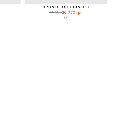
BRUNELLO CUCINELLI
44 566
26 730 грн
8Y