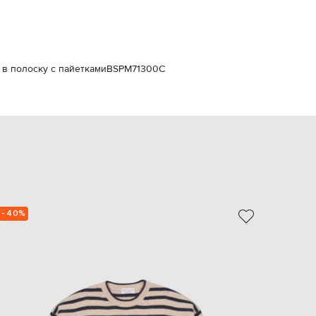
Italy
€
EUR
Latvia
€
 в полоску с пайетками
BSPM71300C
EUR
Lithuania
€
EUR
Luxembourg
€
EUR
Netherlands
€
PLN
Poland
- 40%
- 39%
zł
EUR
Portugal
€
EUR
Romania
€