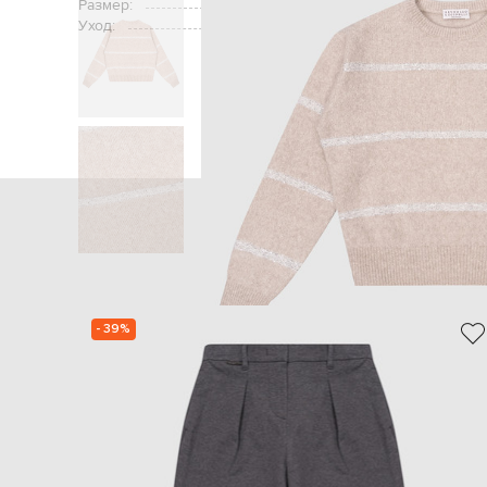
Размер:
Уход:
Главная
Детям
Brunello Cucinelli
Од
- 39%