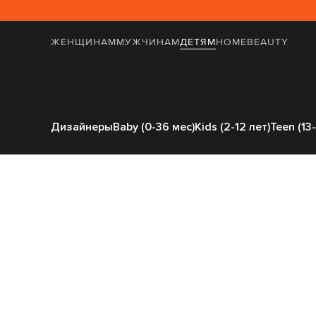
ЖЕНЩИНАМ
МУЖЧИНАМ
ДЕТЯМ
HOME
BEAUTY
Главная
Детям
Brunello Cucinelli
Од
Дизайнеры
Baby (0-36 мес)
Kids (2-12 лет)
Teen (13-