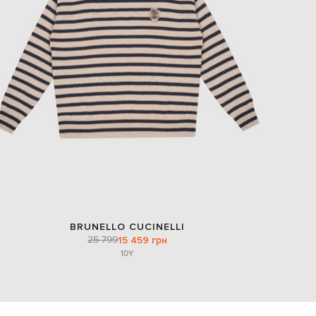
EUR
Slovakia
€
EUR
Slovenia
€
EUR
Spain
€
EUR
Sweden
€
UAH
Ukraine
₴
EUR
BRUNELLO CUCINELLI
Other
€
25 799
15 459 грн
10Y