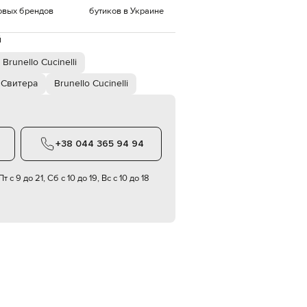
овых брендов
бутиков в Украине
EUR
Denmark
€
й
Brunello Cucinelli
EUR
Estonia
€
Свитера
Brunello Cucinelli
EUR
Finland
€
EUR
+38 044 365 94 94
France
€
т с 9 до 21, Сб с 10 до 19, Вс с 10 до 18
EUR
Germany
€
EUR
Greece
€
EUR
Hungary
€
EUR