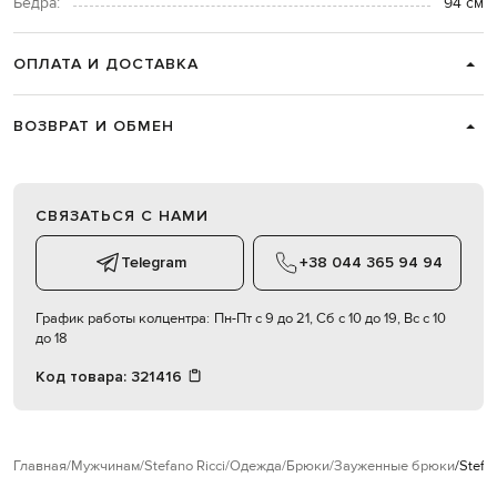
Бедра:
94 см
ОПЛАТА И ДОСТАВКА
ВОЗВРАТ И ОБМЕН
СВЯЗАТЬСЯ С НАМИ
Telegram
+38 044 365 94 94
График работы колцентра:
Пн-Пт с 9 до 21, Сб с 10 до 19, Вс с 10
до 18
Код товара:
321416
Главная
Мужчинам
Stefano Ricci
Одежда
Брюки
Зауженные брюки
Stefa