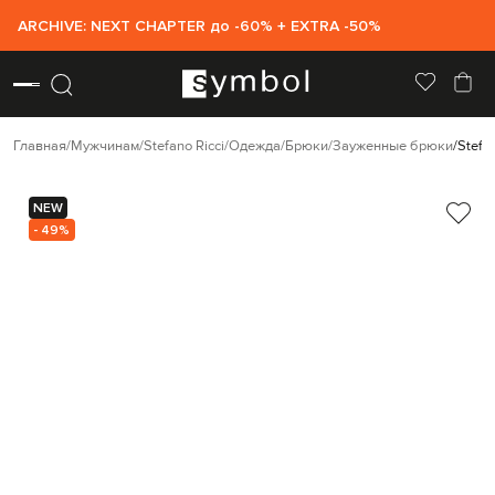
ARCHIVE: NEXT CHAPTER до -60% + EXTRA -50%
Главная
Мужчинам
Stefano Ricci
Одежда
Брюки
Зауженные брюки
Stefa
NEW
- 49%