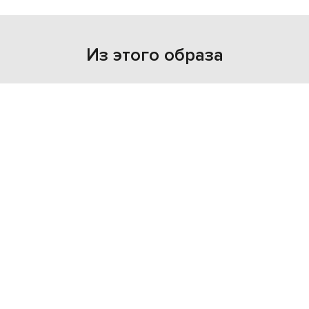
Из этого образа
TOM FORD
20 267 грн
one size