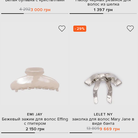
Белая булавка с кристаллами
Набор черных резинок для
волос из шелка
4 292
3 000 грн
1 397 грн
- 29%
EMI JAY
LELET NY
Бежевый зажим для волос Effing
заколка для волос Mary Jane в
с глитером
виде банта
13 805
2 150 грн
9 669 грн