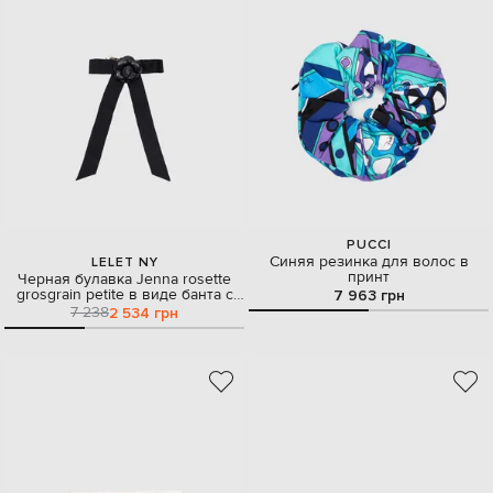
PUCCI
Синяя резинка для волос в
LELET NY
принт
Черная булавка Jenna rosette
grosgrain petite в виде банта с
7 963 грн
цветком
7 238
2 534 грн