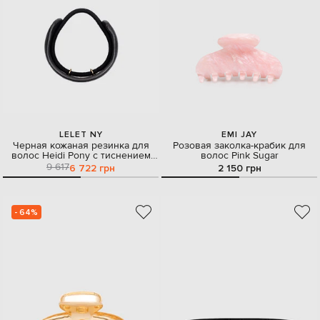
LELET NY
EMI JAY
Черная кожаная резинка для
Розовая заколка-крабик для
волос Heidi Pony с тиснением
волос Pink Sugar
логотипа
9 617
6 722 грн
2 150 грн
- 64%