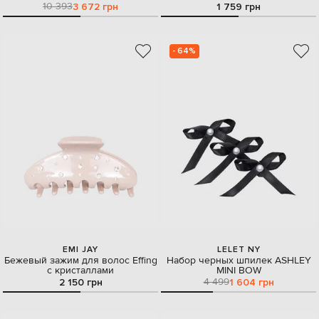
10 393
3 672 грн
1 759 грн
- 64%
EMI JAY
LELET NY
Бежевый зажим для волос Effing
Набор черных шпилек ASHLEY
с кристаллами
MINI BOW
4 499
2 150 грн
1 604 грн