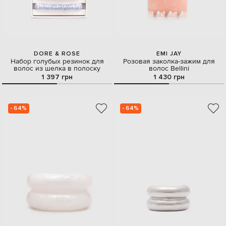
DORE & ROSE
EMI JAY
Набор голубых резинок для
Розовая заколка-зажим для
волос из шелка в полоску
волос Bellini
1 397 грн
1 430 грн
- 64%
- 64%