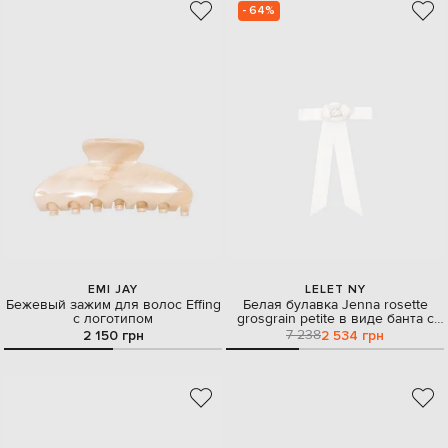
- 64%
EMI JAY
LELET NY
Бежевый зажим для волос Effing
Белая булавка Jenna rosette
с логотипом
grosgrain petite в виде банта с
цветком
7 238
2 150 грн
2 534 грн