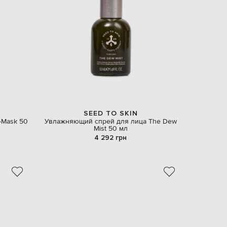
EUR
Latvia
€
EUR
Lithuania
€
EUR
Luxembourg
€
EUR
Netherlands
SEED TO SKIN
€
-Mask 50
Увлажняющий спрей для лица The Dew
Mist 50 мл
PLN
4 292 грн
Poland
zł
EUR
Portugal
€
EUR
Romania
€
EUR