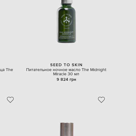
EUR
Denmark
€
EUR
Estonia
€
EUR
Finland
€
EUR
France
€
SEED TO SKIN
ца The
Питательное ночное масло The Midnight
EUR
Miracle 30 мл
Germany
€
9 824 грн
EUR
Greece
€
EUR
Hungary
€
EUR
Italy
€