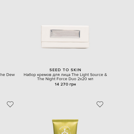
Slovakia
€
EUR
Slovenia
€
EUR
Spain
€
EUR
Sweden
€
UAH
SEED TO SKIN
Ukraine
₴
The Dew
Набор кремов для лица The Light Source &
The Night Force Duo 2х20 мл
14 270 грн
EUR
Other
€