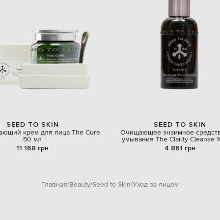
SEED TO SKIN
SEED TO SKIN
ющий крем для лица The Cure
Очищающее энзимное средств
50 мл
умывания The Clarity Cleanse 
11 168 грн
4 861 грн
Главная
Beauty
Seed to Skin
Уход за лицом