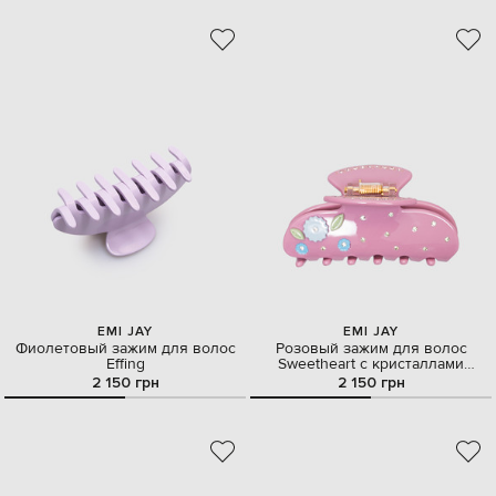
EMI JAY
EMI JAY
Фиолетовый зажим для волос
Розовый зажим для волос
Effing
Sweetheart с кристаллами
Swarovski с аппликацией
2 150 грн
2 150 грн