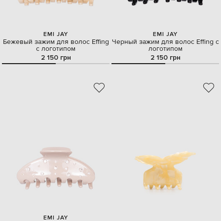
EMI JAY
EMI JAY
Бежевый зажим для волос Effing
Черный зажим для волос Effing с
с логотипом
логотипом
2 150 грн
2 150 грн
EMI JAY