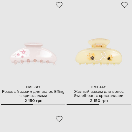
EMI JAY
EMI JAY
Розовый зажим для волос Effing
Желтый зажим для волос
с кристаллами
Sweetheart с кристаллами
Swarovski
2 150 грн
2 150 грн