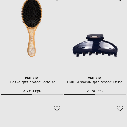
EMI JAY
EMI JAY
Щетка для волос Tortoise
Синий зажим для волос Effing
3 780 грн
2 150 грн