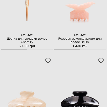
EMI JAY
EMI JAY
Щетка для укладки волос
Розовая заколка-зажим для
Chantilly
волос Bellini
2 080 грн
1 430 грн