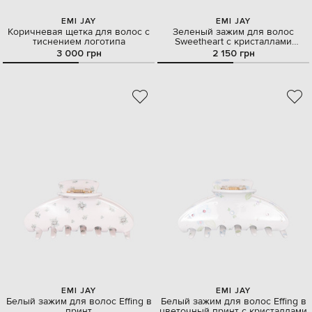
EMI JAY
EMI JAY
Коричневая щетка для волос с
Зеленый зажим для волос
тиснением логотипа
Sweetheart с кристаллами
Swarovski
3 000 грн
2 150 грн
EMI JAY
EMI JAY
Белый зажим для волос Effing в
Белый зажим для волос Effing в
принт
цветочный принт с кристаллами