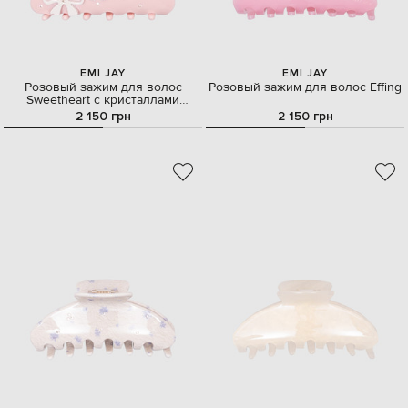
EMI JAY
EMI JAY
Розовый зажим для волос
Розовый зажим для волос Effing
Sweetheart с кристаллами
Swarovski с бантами
2 150 грн
2 150 грн