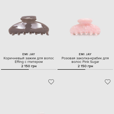
EMI JAY
EMI JAY
Коричневый зажим для волос
Розовая заколка-крабик для
Effing с глитером
волос Pink Sugar
2 150 грн
2 150 грн