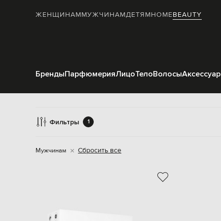
ЖЕНЩИНАМ
МУЖЧИНАМ
ДЕТЯМ
HOME
BEAUTY
Бренды
Парфюмерия
Лицо
Тело
Волосы
Аксессуа
Фильтры
1
Сбросить все
Мужчинам