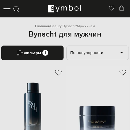
Главная
Beauty
Bynacht
Мужчинам
Bynacht для мужчин
По популярности
Фильтры
1