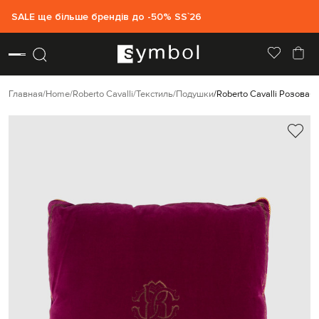
SALE ще більше брендів до -50% SS`26
Главная
Home
Roberto Cavalli
Текстиль
Подушки
Roberto Cavalli Розова