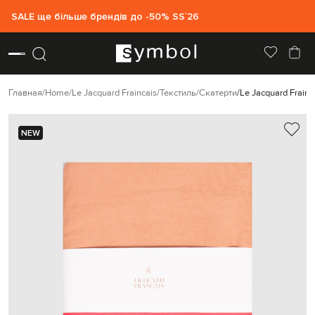
SALE ще більше брендів до -50% SS`26
Главная
Home
Le Jacquard Fraincais
Текстиль
Скатерти
Le Jacquard Frain
NEW